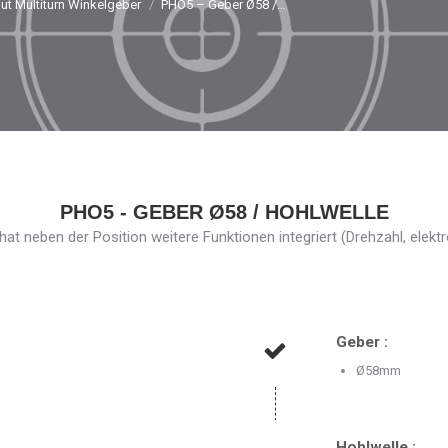
ut Multiturn Winkelgeber
PHO5 – Geber Ø58 /…
PHO5 - GEBER Ø58 / HOHLWELLE
at neben der Position weitere Funktionen integriert (Drehzahl, elekt
Geber :
Ø58mm
Hohlwelle :