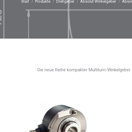
Start
Produkte
Drehgeber
Absolut Winkelgeber
Absol
Die neue Reihe kompakter Multiturn-Winkelgeber h