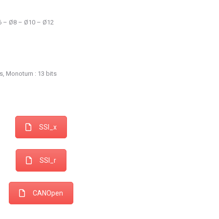
6 – Ø8 – Ø10 – Ø12
ts, Monoturn : 13 bits
SSI_x
SSI_r
CANOpen