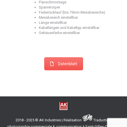
Flanschmontage
Spannkörper
Federrücklauf (bis 75mm Messbereiche)
Messbereich einstellbar
Länge einstellbar
Kabellängen und Kabeltyp einstellbar
Gehäusefarbe einstellbar
Datenblatt
2018 - 2025 © AK Industries | Réalisation
Traduction,
photographie commerciale & communication à Saint-Gilles-Croix-de-