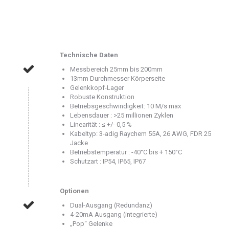
Technische Daten
Messbereich 25mm bis 200mm
13mm Durchmesser Körperseite
Gelenkkopf-Lager
Robuste Konstruktion
Betriebsgeschwindigkeit: 10 M/s max
Lebensdauer : >25 millionen Zyklen
Linearität : ≤ +/- 0,5 %
Kabeltyp: 3-adig Raychem 55A, 26 AWG, FDR 25
Jacke
Betriebstemperatur : -40°C bis + 150°C
Schutzart : IP54, IP65, IP67
Optionen
Dual-Ausgang (Redundanz)
4-20mA Ausgang (integrierte)
„Pop“ Gelenke