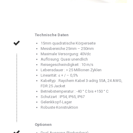
Technische Daten
15mm quadratische Körperseite
Messbereiche 25mm – 250mm
Maximale Versorgung: 40Vdc
Auflösung: Quasi unendlich
Reisegeschwindigkeit : 10 m/s
Lebensdauer : > 25 Millionen Zyklen
Linearität: ≤ + / – 0,5%
Kabeltyp : Raychem Kabel 3-adrig 55A, 24 AWG,
FDR 25 Jacket
Betriebstemperatur : -40 ° C bis +150 ° C
Schutzart : IP54, IP65, IP67
Gelenkkopf-Lager
Robuste Konstruktion
Optionen
Dual-Ausgang (Redundanz)