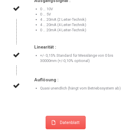
Ausgangssignal :
0 … 10V
0 … 5V
4 … 20mA (2 Leiter-Technik)
4 … 20mA (4 Leiter-Technik)
0 … 20mA (4 Leiter-Technik)
Linearität :
+/- 0,15% Standard für Messlänge von 0 bis
30000mm (+/-0,10% optional)
Auflösung :
Quasi unendlich (hängt vom Betriebssystem ab)
Datenblatt