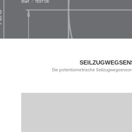
Start
TEST DE
SEILZUGWEGSENS
Die potentiometrische Seilzugwegsensore