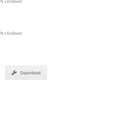
5% v Endwert
5% v Endwert
Datenblatt