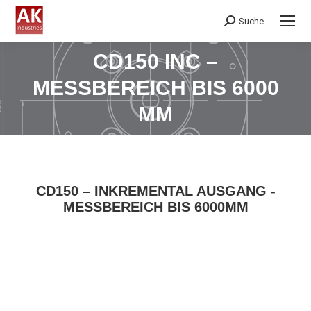
Suche
Search:
CD150 INC –
MESSBEREICH BIS 6000
Sie befinden sich hier:
MM
CD150 – INKREMENTAL AUSGANG -
MESSBEREICH BIS 6000MM