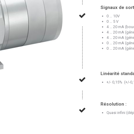
Signaux de sort
0 … 10V
0 … 5 V
4 … 20 mA (bouc
4 … 20 mA (génér
4 … 20 mA (génér
0 … 20 mA (génér
0 … 20 mA (génér
Linéarité standa
+/- 0,15% (+/-0
Résolution :
Quasi infini (d