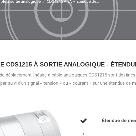
âble à sortie analogique
CDS1215 ANA – Étendue de…
E CDS1215 À SORTIE ANALOGIQUE - ÉTENDU
rs de déplacement linéaire à câble analogiques CDS1215 sont destiné
ar suivi d’un signal « tension » ou « courant » sur une étendue de
Étendue de me