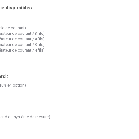
ie disponibles :
le de courant)
ateur de courant / 3 fils)
ateur de courant / 4 fils)
ateur de courant / 3 fils)
ateur de courant / 4 fils)
rd :
,10% en option)
épend du système de mesure)