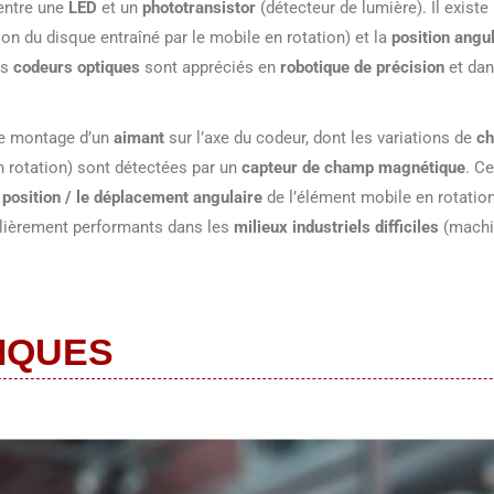
 entre une
LED
et un
phototransistor
(détecteur de lumière). Il exist
tion du disque entraîné par le mobile en rotation) et la
position angu
es
codeurs optiques
sont appréciés en
robotique de précision
et dan
le montage d’un
aimant
sur l’axe du codeur, dont les variations de
ch
en rotation) sont détectées par un
capteur de champ magnétique
. C
 position / le déplacement angulaire
de l’élément mobile en rotation
lièrement performants dans les
milieux industriels difficiles
(machin
IQUES