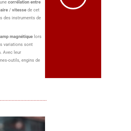
e une
corrélation entre
laire
/
vitesse
de cet
s des instruments de
amp magnétique
lors
es variations sont
. Avec leur
es-outils, engins de