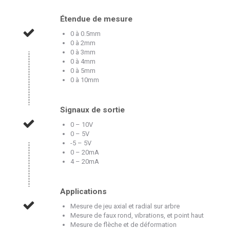
Étendue de mesure
0 à 0.5mm
0 à 2mm
0 à 3mm
0 à 4mm
0 à 5mm
0 à 10mm
Signaux de sortie
0 – 10V
0 – 5V
-5 – 5V
0 – 20mA
4 – 20mA
Applications
Mesure de jeu axial et radial sur arbre
Mesure de faux rond, vibrations, et point haut
Mesure de flèche et de déformation