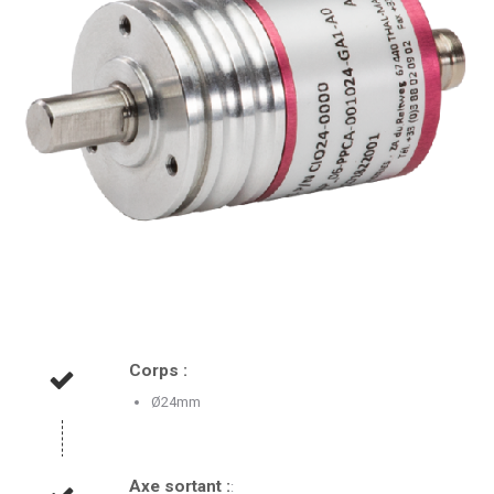
Corps :
Ø24mm
Axe sortant :
: