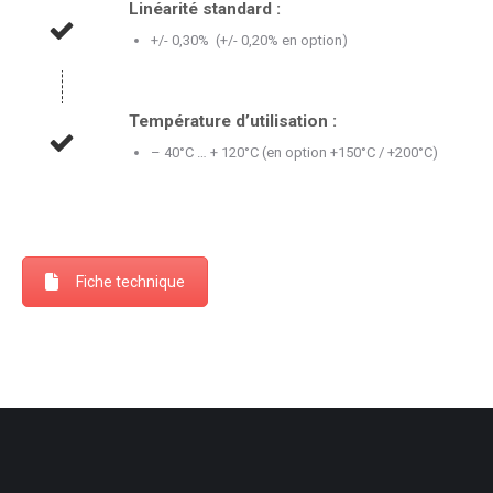
Linéarité standard :
+/- 0,30% (+/- 0,20% en option)
Température d’utilisation :
– 40°C … + 120°C (en option +150°C / +200°C)
Fiche technique